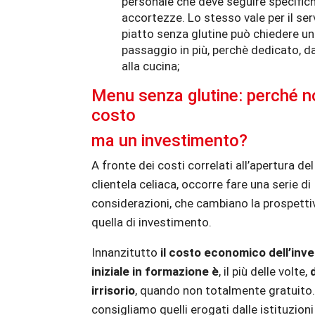
personale che deve seguire specific
accortezze. Lo stesso vale per il servi
piatto senza glutine può chiedere un
passaggio in più, perchè dedicato, da
alla cucina;
Menu senza glutine: perché n
costo
ma un investimento?
A fronte dei costi correlati all’apertura del
clientela celiaca, occorre fare una serie di
considerazioni, che cambiano la prospettiv
quella di investimento.
Innanzitutto
il costo economico dell’inv
iniziale in formazione è
, il più delle volte,
d
irrisorio
, quando non totalmente gratuito.
consigliamo quelli erogati dalle istituzioni