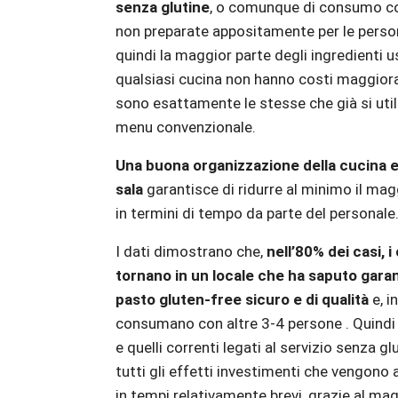
senza glutine
, o comunque di consumo co
non preparate appositamente per le person
quindi la maggior parte degli ingredienti us
qualsiasi cucina non hanno costi maggior
sono esattamente le stesse che già si util
menu convenzionale.
Una buona organizzazione della cucina e
sala
garantisce di ridurre al minimo il ma
in termini di tempo da parte del personale
I dati dimostrano che,
nell’80% dei casi, i 
tornano in un locale che ha saputo garan
pasto gluten-free sicuro e di qualità
e, i
consumano con altre 3-4 persone . Quindi i 
e quelli correnti legati al servizio senza g
tutti gli effetti investimenti che vengono
in tempi relativamente brevi, grazie al ma