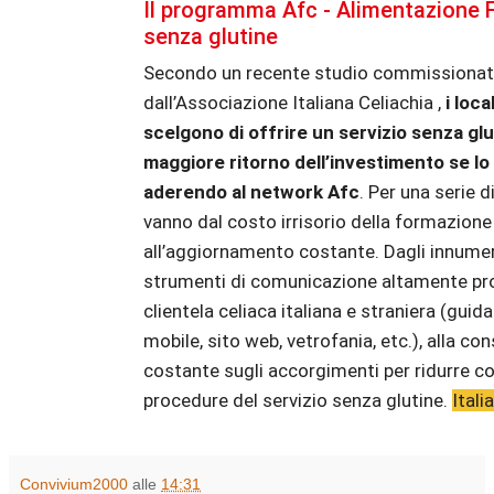
Il programma Afc - Alimentazione 
senza glutine
Secondo un recente studio commissiona
dall’Associazione Italiana Celiachia ,
i loca
scelgono di offrire un servizio senza gl
maggiore ritorno dell’investimento se lo
aderendo al network Afc
. Per una serie d
vanno dal costo irrisorio della formazione i
all’aggiornamento costante. Dagli innumer
strumenti di comunicazione altamente prof
clientela celiaca italiana e straniera (guid
mobile, sito web, vetrofania, etc.), alla co
costante sugli accorgimenti per ridurre co
procedure del servizio senza glutine.
Itali
Convivium2000
alle
14:31