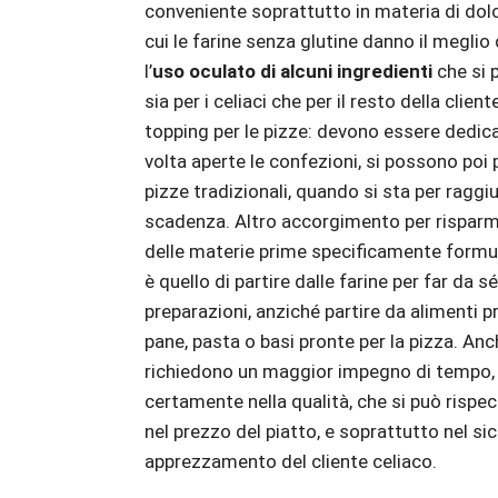
conveniente soprattutto in materia di dolci 
cui le farine senza glutine danno il meglio
l’
uso
oculato di alcuni ingredienti
che si 
sia per i celiaci che per il resto della clien
topping per le pizze: devono essere dedica
volta aperte le confezioni, si possono poi 
pizze tradizionali, quando si sta per raggi
scadenza. Altro accorgimento per risparmi
delle materie prime specificamente formul
è quello di partire dalle farine per far da sé
preparazioni, anziché partire da alimenti p
pane, pasta o basi pronte per la pizza. An
richiedono un maggior impegno di tempo,
certamente nella qualità, che si può rispe
nel prezzo del piatto, e soprattutto nel si
apprezzamento del cliente celiaco.