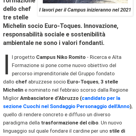
formazione
dello chef
I lavori per il Campus inizieranno nel 2021
tre stelle
Michelin socio Euro-Toques. Innovazione,
responsabilità sociale e sostenibilità
ambientale ne sono i valori fondanti.
I
l progetto
Campus Niko Romito
- Ricerca e Alta
Formazione si pone come nuovo obiettivo del
percorso imprenditoriale del Gruppo fondato
dallo
chef
abruzzese socio
Euro-Toques
,
3 stelle
Michelin
e nominato nel febbraio scorso dalla Regione
Miglior
Ambasciatore d’Abruzzo (
candidato per la
sezione Cuochi nel Sondaggio Personaggio dell'Anno
)
,
quello di rendere concreto e diffuso un diverso
paradigma della
trasformazione del cibo
. Un nuovo
linguaggio sul quale fondare il cardine per uno
stile di