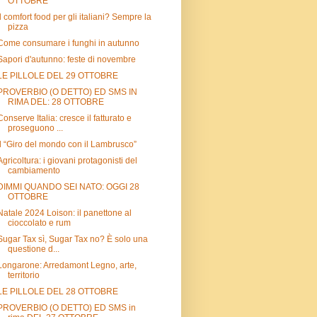
OTTOBRE
Il comfort food per gli italiani? Sempre la
pizza
Come consumare i funghi in autunno
Sapori d'autunno: feste di novembre
LE PILLOLE DEL 29 OTTOBRE
PROVERBIO (O DETTO) ED SMS IN
RIMA DEL: 28 OTTOBRE
Conserve Italia: cresce il fatturato e
proseguono ...
Il “Giro del mondo con il Lambrusco”
Agricoltura: i giovani protagonisti del
cambiamento
DIMMI QUANDO SEI NATO: OGGI 28
OTTOBRE
Natale 2024 Loison: il panettone al
cioccolato e rum
Sugar Tax sì, Sugar Tax no? È solo una
questione d...
Longarone: Arredamont Legno, arte,
territorio
LE PILLOLE DEL 28 OTTOBRE
PROVERBIO (O DETTO) ED SMS in