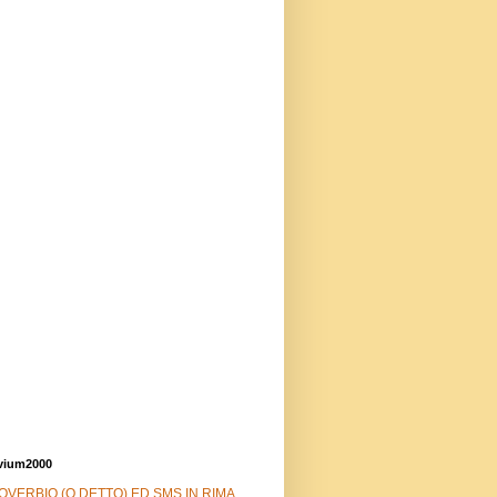
vium2000
OVERBIO (O DETTO) ED SMS IN RIMA