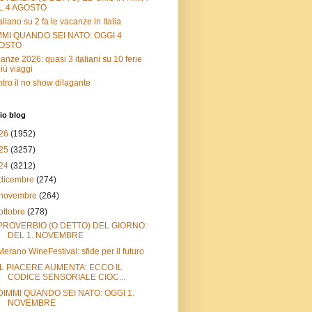
L 4 AGOSTO
taliano su 2 fa le vacanze in Italia
MMI QUANDO SEI NATO: OGGI 4
OSTO
anze 2026: quasi 3 italiani su 10 ferie
più viaggi
tro il no show dilagante
io blog
26
(1952)
25
(3257)
24
(3212)
dicembre
(274)
novembre
(264)
ottobre
(278)
PROVERBIO (O DETTO) DEL GIORNO:
DEL 1. NOVEMBRE
Merano WineFestival: sfide per il futuro
IL PIACERE AUMENTA: ECCO IL
CODICE SENSORIALE CIOC...
DIMMI QUANDO SEI NATO: OGGI 1.
NOVEMBRE