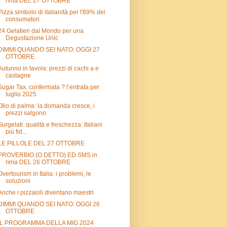
rima DEL 27 OTTOBRE
Pizza simbolo di italianità per l'89% dei
consumatori
24 Gelatieri dal Mondo per una
Degustazione Unic
DIMMI QUANDO SEI NATO: OGGI 27
OTTOBRE
Autunno in tavola: prezzi di cachi a e
castagne
Sugar Tax, confermata ? l’entrata per
luglio 2025
Olio di palma: la domanda cresce, i
prezzi salgono
Surgelati: qualità e freschezza: Italiani
più fid...
LE PILLOLE DEL 27 OTTOBRE
PROVERBIO (O DETTO) ED SMS in
rima DEL 26 OTTOBRE
Overtourism in Italia: i problemi, le
soluzioni
Anche i pizzaioli diventano maestri
DIMMI QUANDO SEI NATO: OGGI 26
OTTOBRE
IL PROGRAMMA DELLA MIG 2024