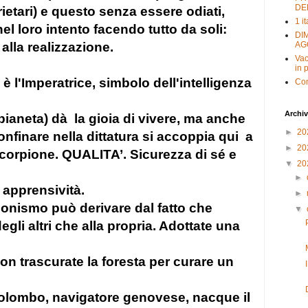
DE
ietari) e questo senza essere odiati,
1 i
l loro intento facendo tutto da soli:
DI
alla realizzazione.
AG
Vac
in 
è l'Imperatrice, simbolo dell'intelligenza
Con
Archiv
pianeta) dà
la gioia di vivere, ma anche
►
20
nfinare nella dittatura si accoppia qui
a
►
20
corpione. QUALITA’. Sicurezza di sé e
▼
20
►
 apprensività.
►
ionismo può derivare dal fatto che
▼
egli altri che alla propria. Adottate una
trascurate la foresta per curare un
olombo, navigatore genovese, nacque il