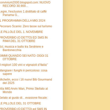
convivium2000.blogspot.com: NUOVO
RECORD 30.900...
Legre, l'esclusivo 1.distillato di caffè
Panama G...
IL PROGRAMMA DELLA MIG 2024
Pecoraro Scanio: Zero tasse sul turismo
LE PILLOLE DEL 1. NOVEMBRE
PROVERBIO (O DETTO) ED SMS IN
RIMA DEL 31 OTTOBRE
Sci, musica e ballo tra Sestriere e
Bardonecchia
DIMMI QUANDO SEI NATO: OGGI 31
OTTOBRE
“I migliori 100 vini e vignaioli d’Italia”
Mangiare i funghi è pericoloso: cosa
sapere
Michelin, ecco i 16 nuovi Bib Gourmand
del 2025
Alla MIG Arvin Wan, Primo Stellato al
Mondo
Gelato al gusto di... evasione fiscale:
LE PILLOLE DEL 31 OTTOBRE
PROVERBIO (O DETTO) ed SMS IN