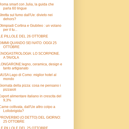
Roma smart con Julia, la guida che
parla 60 lingue
Stretta sul fumo dall'Ue: divieto nei
dehors?
Olimpiadi Cortina e Giubileo : un volano
per il tu...
LE PILLOLE DEL 26 OTTOBRE
DIMMI QUANDO SEI NATO: OGGI 25
OTTOBRE
ENOGASTROLOGIA: LO SCORPIONE.
A TAVOLA
LONGARONE:legno, ceramica, design e
tanto artigianato
MUSA Lago di Como: miglior hotel al
mondo
Giornata della pizza: cosa ne pensano i
pizzaioli
Export alimentare italiano in crescita del
9,3%
Carne coltivata, dall'Ue altro colpo a
Lollobrigida?
PROVERBIO (O DETTO) DEL GIORNO:
25 OTTOBRE
LE PILLOLE DEL 25 OTTOBRE