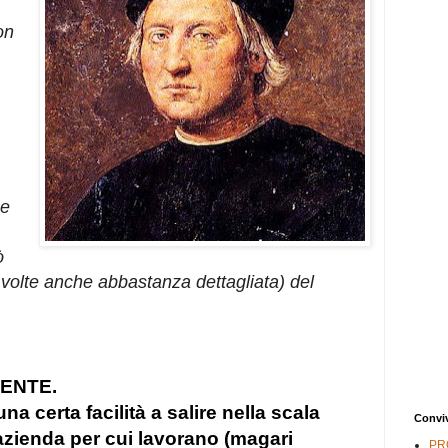
on
 e
ò
 volte anche abbastanza dettagliata) del
CENTE.
na certa facilità a salire nella scala
Convi
'azienda per cui lavorano (magari
PR