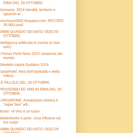
RIMA DEL 30 OTTOBRE
Golosaria: 2024 identità, territorio e
sguardo al ...
convivium2000.blogspot.com: RECORD
30.900 post!
DIMMI QUANDO SEI NATO: OGGI 30
OTTOBRE
Intelligenza artificiale in cucina (e non
solo)
Il Ferrari Perlè Nero 2015 campione del
mondo
Orbetello ospita Gustatus 2024
EquipHotel: fiera dell'ospitalità e della
ristora...
LE PILLOLE DEL 30 OTTOBRE
PROVERBIO ED SMS IN RIMA DEL 29
OTTOBRE
LONGARONE: Arredamont celebra il
“saper fare” arti...
Moser: «Il vino è un lusso
Metabolismo e peso: cosa influisce sul
tuo corpo
DIMMI QUANDO SEI NATO: OGGI 29