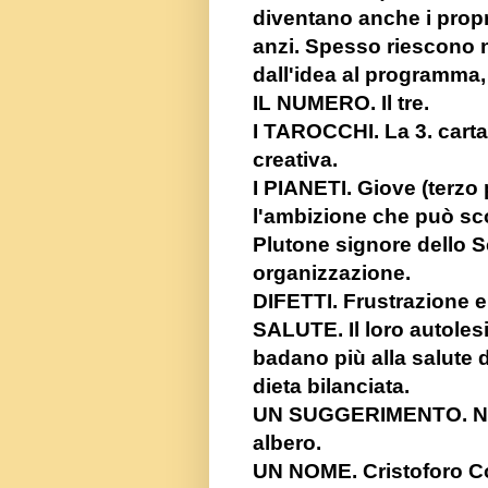
diventano anche i propr
anzi. Spesso riescono ne
dall'idea al programma, 
IL NUMERO. Il tre.
I TAROCCHI. La 3. carta 
creativa.
I PIANETI. Giove (terzo 
l'ambizione che può sco
Plutone signore dello S
organizzazione.
DIFETTI. Frustrazione e
SALUTE. Il loro autoles
badano più alla salute d
dieta bilanciata.
UN SUGGERIMENTO. Non 
albero.
UN NOME. Cristoforo C