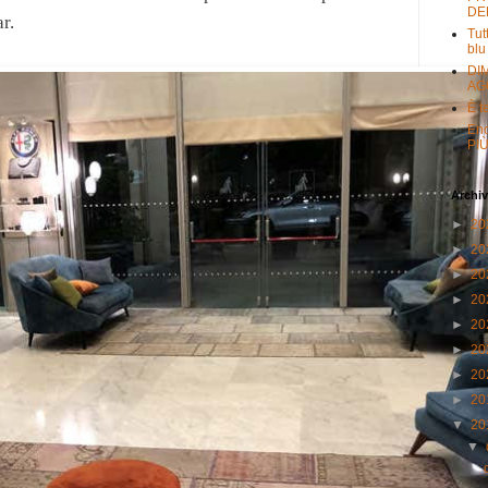
DE
r.
Tut
blu
DI
AG
È t
Eno
PI
Archiv
►
20
►
20
►
20
►
20
►
20
►
20
►
20
►
20
▼
20
▼