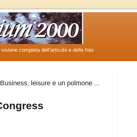
a visione completa dell'articolo e delle foto
Business, leisure e un polmone ...
Congress