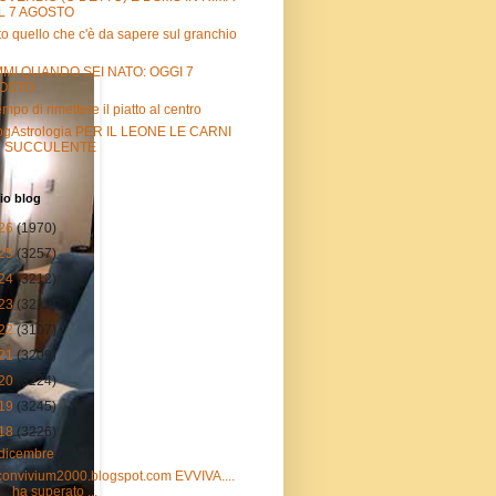
L 7 AGOSTO
to quello che c'è da sapere sul granchio
MMI QUANDO SEI NATO: OGGI 7
OSTO
empo di rimettere il piatto al centro
gAstrologia PER IL LEONE LE CARNI
Ù SUCCULENTE
io blog
26
(1970)
25
(3257)
24
(3212)
23
(3219)
22
(3107)
21
(3209)
20
(3224)
19
(3245)
18
(3226)
dicembre
(277)
convivium2000.blogspot.com EVVIVA....
ha superato ...