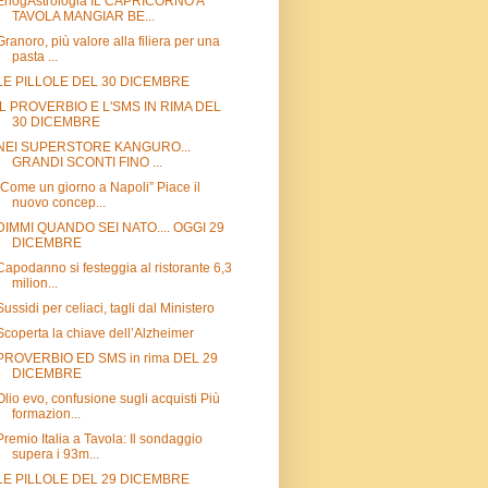
EnogAstrologia IL CAPRICORNO A
TAVOLA MANGIAR BE...
Granoro, più valore alla filiera per una
pasta ...
LE PILLOLE DEL 30 DICEMBRE
IL PROVERBIO E L'SMS IN RIMA DEL
30 DICEMBRE
NEI SUPERSTORE KANGURO...
GRANDI SCONTI FINO ...
“Come un giorno a Napoli” Piace il
nuovo concep...
DIMMI QUANDO SEI NATO.... OGGI 29
DICEMBRE
Capodanno si festeggia al ristorante 6,3
milion...
Sussidi per celiaci, tagli dal Ministero
Scoperta la chiave dell’Alzheimer
PROVERBIO ED SMS in rima DEL 29
DICEMBRE
Olio evo, confusione sugli acquisti Più
formazion...
Premio Italia a Tavola: Il sondaggio
supera i 93m...
LE PILLOLE DEL 29 DICEMBRE