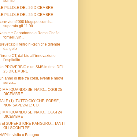
sorriso
LE PILLOLE DEL 26 DICEMBRE
LE PILLOLE DEL 25 DICEMBRE
convivium2000.blogspot.com ha
superato gli 11.90...
Natale e Capodanno a Roma Chef ai
fornelli, vin...
Brevettato il feltro hi-tech che difende
dal gelo
Tirreno CT, dal bio all’innovazione
l’ospitalità...
Un PROVERBIO e un SMS in rima DEL
25 DICEMBRE
Un anno di Ifse tra corsi, eventi e nuovi
serviz...
DIMMI QUANDO SEI NATO... OGGI 25
DICEMBRE
SALE (1). TUTTO CIO' CHE, FORSE,
NON SAPEVATE: CO...
DIMMI QUANDO SEI NATO…OGGI 24
DICEMBRE
NEI SUPERSTORE KANGURO... TANTI
GLI SCONTI PE...
AMPI in visita a Bologna