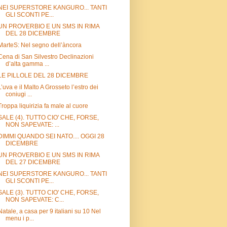
NEI SUPERSTORE KANGURO... TANTI
GLI SCONTI PE...
UN PROVERBIO E UN SMS IN RIMA
DEL 28 DICEMBRE
MarteS: Nel segno dell’àncora
Cena di San Silvestro Declinazioni
d’alta gamma ...
LE PILLOLE DEL 28 DICEMBRE
L’uva e il Malto A Grosseto l’estro dei
coniugi ...
Troppa liquirizia fa male al cuore
SALE (4). TUTTO CIO' CHE, FORSE,
NON SAPEVATE: ...
DIMMI QUANDO SEI NATO.... OGGI 28
DICEMBRE
UN PROVERBIO E UN SMS IN RIMA
DEL 27 DICEMBRE
NEI SUPERSTORE KANGURO... TANTI
GLI SCONTI PE...
SALE (3). TUTTO CIO' CHE, FORSE,
NON SAPEVATE: C...
Natale, a casa per 9 italiani su 10 Nel
menu i p...