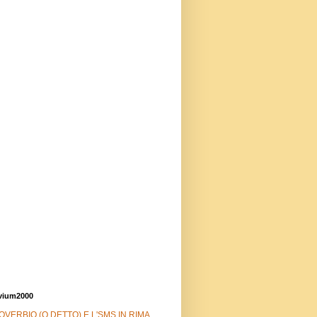
vium2000
OVERBIO (O DETTO) E L'SMS IN RIMA