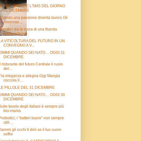
IL PROVERBIO E L'SMS DEL GIORNO
31 DICEMBRE
Quando una passione diventa lavoro Gli
Amoroso ...
Tomato+ tra le mura di una filanda
novecentesca
LA VITICOLTURA DEL FUTURO IN UN
CONVEGNO A V...
DIMMI QUANDO SEI NATO.... OGGI 31
DICEMBRE
Il ristorante del futuro Centrale il ruolo
del...
Tra eleganza e allegria Gigi Mangia
coccola il ...
LE PILLOLE DEL 31 DICEMBRE
DIMMI QUANDO SEI NATO.... OGGI 30
DICEMBRE
Sulle tavole degli italiani è sempre più
bio-mania
Probiotici, i “batteri buoni” non sempre
utili ...
Dammi gli occhi ti dirò se il tuo cuore
soffre