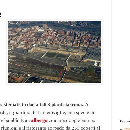
e
sistemate in due ali di 3 piani ciascuna.
A
de, il giardino delle meraviglie, una specie di
e e bambù. È un
albergo
con una doppia anima,
Convi
e riunioni e il ristorante Torpedo da 250 coperti al
PR