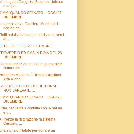
Nh Lingotto Congress Business, leisure
e un pol...
DIMMI QUANDO SEI NATO.... OGGI 27
DICEMBRE
Un anno senza Gualtiero Marchesi Il
ricordo del...
Piatti natalizi tra moda e tradizioni I semi
di ...
LE PILLOLE DEL 27 DICEMBRE
PROVERBIO ED SMS IN RIMA DEL 26
DICEMBRE
Camminare le vigne: luoghi, persone e
cultura del ...
Barriques Museum di Tenute Orestiadi
Arte e vino...
SALE (2). TUTTO CIO' CHE, FORSE,
NON SAPEVATE: ...
DIMMI QUANDO SEI NATO… OGGI 26
DICEMBRE
Tirler, ospitalità a contatto con la natura
e u...
A Firenze la ristorazione fa sistema
Cursano: ...
Una storia di Natale per donare un