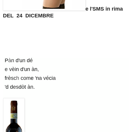
e l'SMS in rima
DEL 24 DICEMBRE
P
à
n
d
'
u
n
d
é
e vèi
n d
'
un
à
n
,
f
rèsc
h
com
e
'
n
a vé
ci
a
'
d d
es
d
ò
t
àn
.