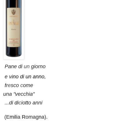
Pane di
un
giorno
e v
i
no di un anno,
f
r
e
sco
c
ome
una "vecchia"
...di
d
i
c
io
tt
o anni
(E
m
il
ia
R
omag
n
a)
.